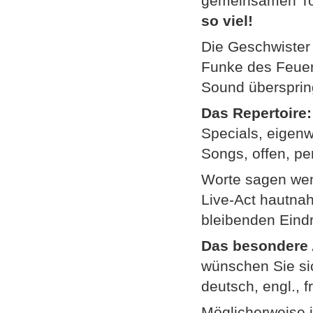
gemeinsamen To
so viel!
Die Geschwister 
Funke des Feuerw
Sound übersprin
Das Repertoire:
Specials, eigenwi
Songs, offen, per
Worte sagen we
Live-Act hautnah
bleibenden Eindr
Das besondere
wünschen Sie sic
deutsch, engl., f
Möglicherweise i